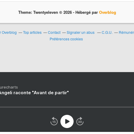
Theme: Twentyeleven © 2026 -
Hébergé par
Overblog
ur Overblog
Top articles
Contact
Signaler un abus
C.G.U.
Rémunérat
Préférences cookies
Purecharts
ngeli raconte "Avant de partir"