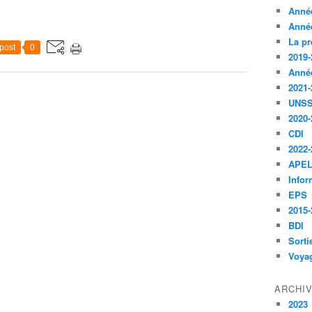
Anné
Anné
La pr
post
0
2019-
Anné
2021-
UNS
2020-
CDI
2022-
APE
Infor
EPS
2015-
BDI
Sorti
Voyag
ARCHI
2023