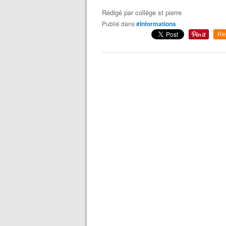
Rédigé par
collège st pierre
Publié dans
#Informations
Re