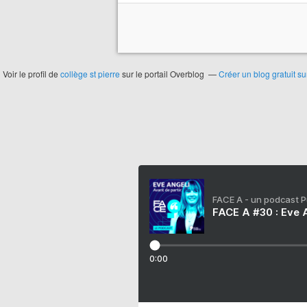
Voir le profil de
collège st pierre
sur le portail Overblog
Créer un blog gratuit s
FACE A - un podcast 
FACE A #30 : Eve A
0:00