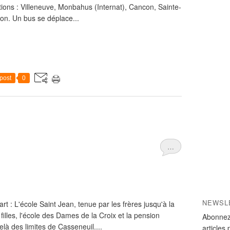
nations : Villeneuve, Monbahus (Internat), Cancon, Sainte-
ron. Un bus se déplace...
post
0
…
NEWSL
rt : L'école Saint Jean, tenue par les frères jusqu'à la
illes, l'école des Dames de la Croix et la pension
Abonnez
là des limites de Casseneuil....
articles 