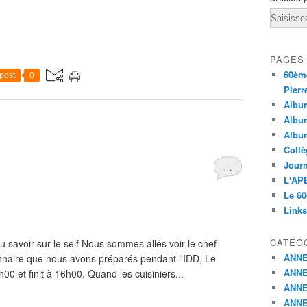
Email
PAGES
60ème
post
0
Pierr
Album
Album
Albu
Collè
Journ
…
L'APE
Le 60
Links
CATÉG
 savoir sur le self Nous sommes allés voir le chef
ANNE
onnaire que nous avons préparés pendant l'IDD, Le
ANNE
0 et finit à 16h00. Quand les cuisiniers...
ANNE
ANNE