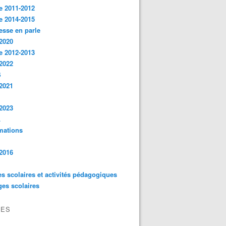
e 2011-2012
e 2014-2015
esse en parle
2020
e 2012-2013
2022
S
2021
2023
L
mations
2016
es scolaires et activités pédagogiques
es scolaires
VES