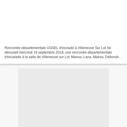
Rencontre départementale UGSEL d'esclade à Villeneuve Sur Lot Se
déroulait mercredi 19 septembre 2018, une rencontre départementale
d'escalade à la salle de Villeneuve sur Lot. Marius, Lana, Maëva, Déborah,
Clara et Loïs ont pu participer et se parfaire...