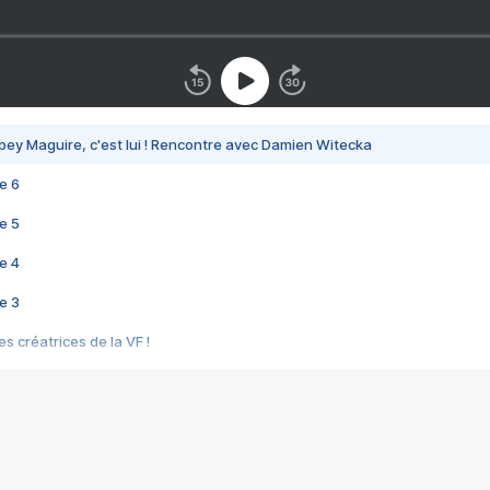
bey Maguire, c'est lui ! Rencontre avec Damien Witecka
e 6
e 5
e 4
e 3
s créatrices de la VF !
e 2
e 1
e Mektoub My Love arrive enfin ! Rencontre avec Shaïn Boumedine et Sal