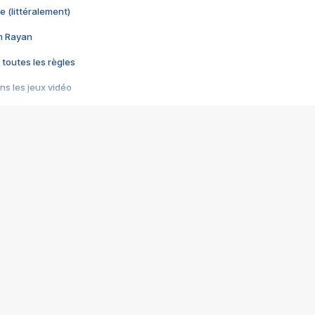
e (littéralement)
im Rayan
 toutes les règles
s les jeux vidéo
us choquant de Rockstar ? - Le scandale BULLY
e plus moche de Steam
du RÊVE tourne au CAUCHEMAR
pendant 8 heures
it… à tort
umiliés par un jeu vidéo
ire - Final Fantasy 8
ti un empire - Age of Empires