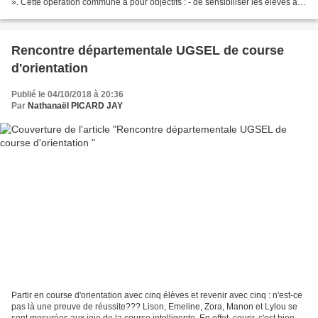
». Cette opération commune a pour objectifs : - de sensibiliser les élèves au
respect des règles de sécurité...
Rencontre départementale UGSEL de course
d'orientation
Publié le 04/10/2018 à 20:36
Par
Nathanaël PICARD JAY
Partir en course d'orientation avec cinq élèves et revenir avec cinq : n'est-ce
pas là une preuve de réussite??? Lison, Emeline, Zora, Manon et Lylou se