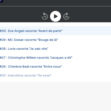
#30 : Eve Angeli raconte "Avant de partir"
#29 : MC Solaar raconte "Bouge de là"
28 : Lorie raconte "Je vais vite"
#27 : Christophe Willem raconte "Jacques a dit"
#26 : Chimène Badi raconte "Entre nous"
#25 : Indochine raconte "3e sexe"
#24 : Zaho raconte "C'est chelou"
#23 : Patrick Bruel raconte "Au café des délices"
#22 : Kyo raconte "Le chemin"