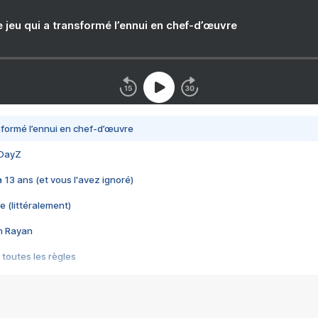
e jeu qui a transformé l’ennui en chef-d’œuvre
nsformé l’ennui en chef-d’œuvre
 DayZ
 a 13 ans (et vous l'avez ignoré)
e (littéralement)
im Rayan
 toutes les règles
s les jeux vidéo
us choquant de Rockstar ? - Le scandale BULLY