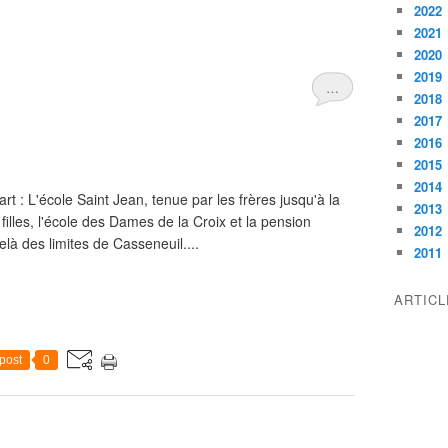
2022
2021
2020
2019
…
2018
2017
2016
2015
2014
rt : L'école Saint Jean, tenue par les frères jusqu'à la
2013
illes, l'école des Dames de la Croix et la pension
2012
là des limites de Casseneuil....
2011
ARTIC
post
0