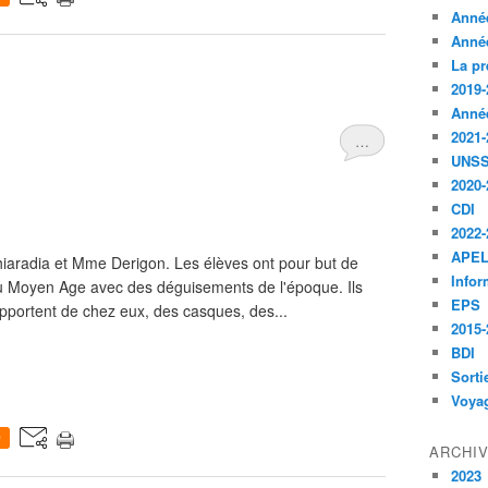
Anné
Anné
La pr
2019-
Anné
2021-
…
UNS
2020-
CDI
2022-
APE
aradia et Mme Derigon. Les élèves ont pour but de
Infor
du Moyen Age avec des déguisements de l'époque. Ils
EPS
apportent de chez eux, des casques, des...
2015-
BDI
Sorti
Voyag
0
ARCHI
2023