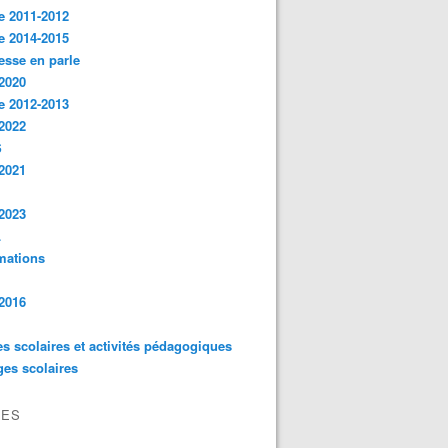
e 2011-2012
e 2014-2015
esse en parle
2020
e 2012-2013
2022
S
2021
2023
L
mations
2016
es scolaires et activités pédagogiques
es scolaires
VES