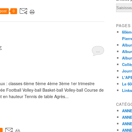
Email
post
0
PAGES
60ème
Pierr
Album
E
…
Album
Albu
Collè
Journ
L'APE
iveaux : classes 6ème 5ème 4ème 3ème 1er trimestre
Le 60
 Football Volley-ball Basket-ball Volley-ball Course de
Links
 en hauteur Tennis de table Agrès...
CATÉG
ANNE
ANNE
ANNE
ANNE
0