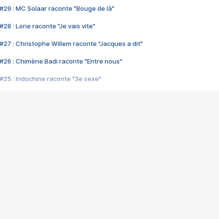
#29 : MC Solaar raconte "Bouge de là"
28 : Lorie raconte "Je vais vite"
#27 : Christophe Willem raconte "Jacques a dit"
#26 : Chimène Badi raconte "Entre nous"
#25 : Indochine raconte "3e sexe"
#24 : Zaho raconte "C'est chelou"
#23 : Patrick Bruel raconte "Au café des délices"
#22 : Kyo raconte "Le chemin"
#21 : Nolwenn Leroy raconte "Cassé"
#20 : Patrick Hernandez raconte "Born to be alive"
#19 : Lorie raconte "Près de moi"
#18 : Michael Jones raconte "A nos actes manqués" (avec Jean-Jacque