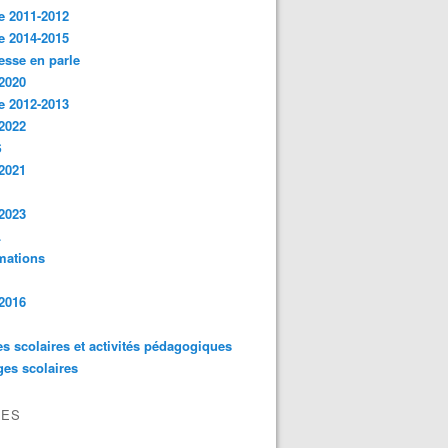
e 2011-2012
e 2014-2015
esse en parle
2020
e 2012-2013
2022
S
2021
2023
L
mations
2016
es scolaires et activités pédagogiques
es scolaires
VES