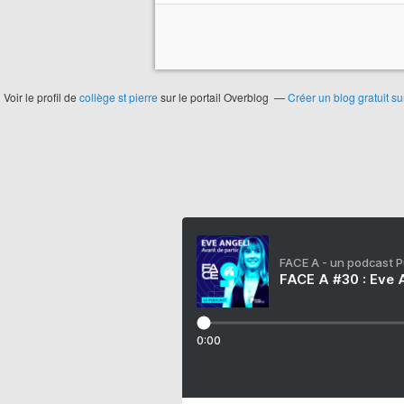
Voir le profil de
collège st pierre
sur le portail Overblog
Créer un blog gratuit s
FACE A - un podcast 
FACE A #30 : Eve A
0:00