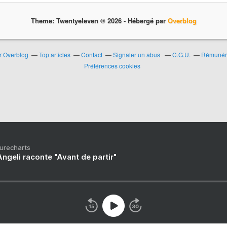
Theme: Twentyeleven © 2026 -
Hébergé par
Overblog
ur Overblog
Top articles
Contact
Signaler un abus
C.G.U.
Rémunérat
Préférences cookies
Purecharts
ngeli raconte "Avant de partir"