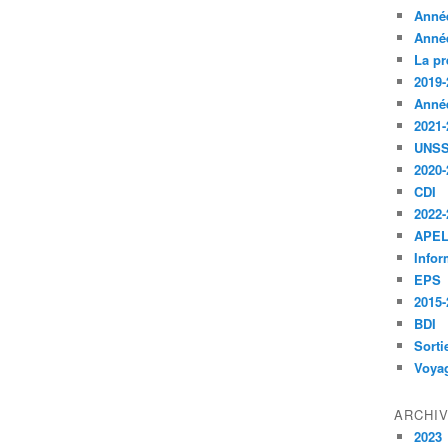
Anné
Anné
La pr
2019-
Anné
2021-
UNS
2020-
CDI
2022-
APE
Infor
EPS
2015-
BDI
Sorti
Voyag
ARCHI
2023