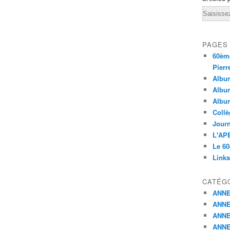
Email
PAGES
60ème
Pierr
Album
Album
Albu
Collè
Journ
L'APE
Le 60
Links
CATÉG
ANNE
ANNE
ANNE
ANNE