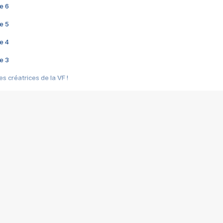
e 6
e 5
e 4
e 3
s créatrices de la VF !
e 2
e 1
e Mektoub My Love arrive enfin ! Rencontre avec Shaïn Boumedine et Sal
i : après Toni en famille
elle réalise le bouleversant Dites lui que je l'aime
ais ! Rencontre autour de Vie privée de Rebecca Zlotowski
 de Marguerite, Grave... Rencontre avec Ella Rumpf
 Les Rêveurs, un film intime sur la santé mentale