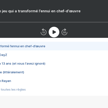
e jeu qui a transformé l’ennui en chef-d’œuvre
nsformé l’ennui en chef-d’œuvre
 DayZ
 a 13 ans (et vous l'avez ignoré)
e (littéralement)
im Rayan
 toutes les règles
s les jeux vidéo
us choquant de Rockstar ? - Le scandale BULLY