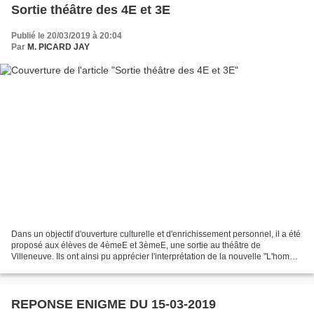
Sortie théâtre des 4E et 3E
Publié le 20/03/2019 à 20:04
Par
M. PICARD JAY
Dans un objectif d'ouverture culturelle et d'enrichissement personnel, il a été
proposé aux élèves de 4èmeE et 3èmeE, une sortie au théâtre de
Villeneuve. Ils ont ainsi pu apprécier l'interprétation de la nouvelle "L'homme
qui plantait des arbres" de...
REPONSE ENIGME DU 15-03-2019