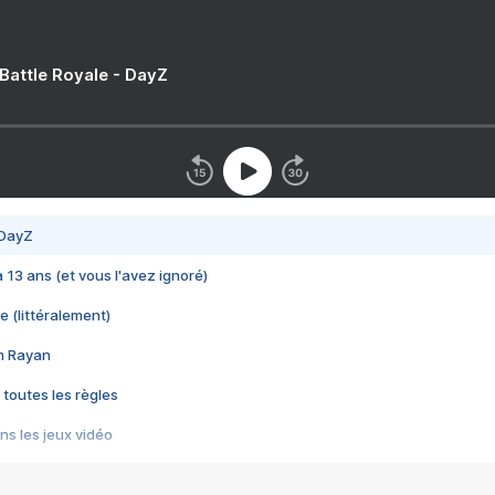
 Battle Royale - DayZ
 DayZ
 a 13 ans (et vous l'avez ignoré)
e (littéralement)
im Rayan
 toutes les règles
s les jeux vidéo
us choquant de Rockstar ? - Le scandale BULLY