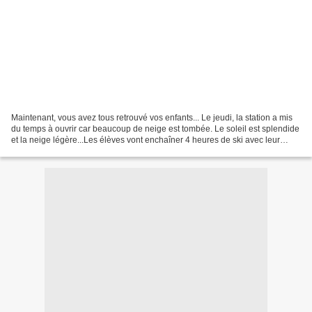
Maintenant, vous avez tous retrouvé vos enfants... Le jeudi, la station a mis
du temps à ouvrir car beaucoup de neige est tombée. Le soleil est splendide
et la neige légère...Les élèves vont enchaîner 4 heures de ski avec leur
moniteur. Vendredi matin,...