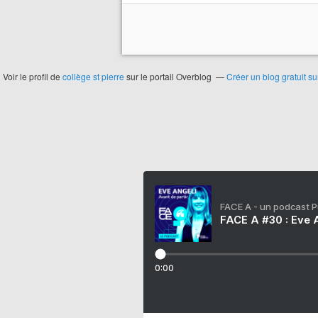
Voir le profil de
collège st pierre
sur le portail Overblog
Créer un blog gratuit s
FACE A - un podcast 
FACE A #30 : Eve A
0:00