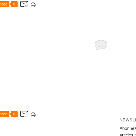
post
0
…
post
0
NEWSL
Abonnez
articles 