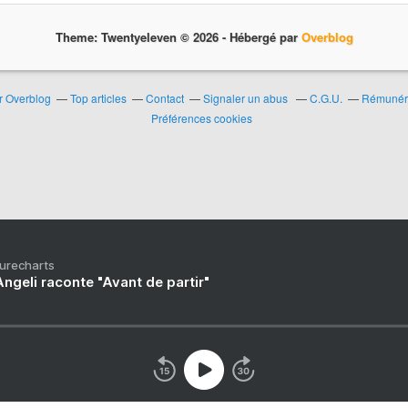
Theme: Twentyeleven © 2026 -
Hébergé par
Overblog
ur Overblog
Top articles
Contact
Signaler un abus
C.G.U.
Rémunérat
Préférences cookies
Purecharts
ngeli raconte "Avant de partir"