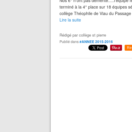
Nos 6° n'ont pas démérité.....l'équipe 
terminé à la 4° place sur 18 équipes s
collège Théophile de Viau du Passage d
Lire la suite
Rédigé par
collège st pierre
Publié dans
#ANNEE 2015-2016
Re