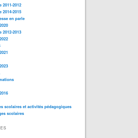
e 2011-2012
e 2014-2015
esse en parle
2020
e 2012-2013
2022
S
2021
2023
L
mations
2016
es scolaires et activités pédagogiques
es scolaires
VES