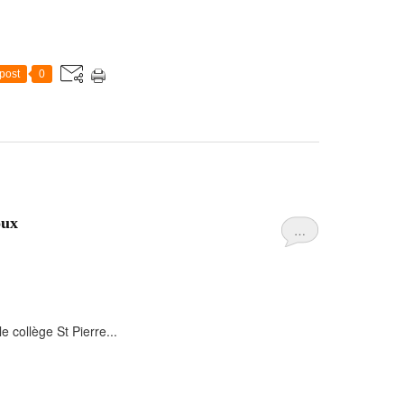
post
0
oux
…
 collège St Pierre...