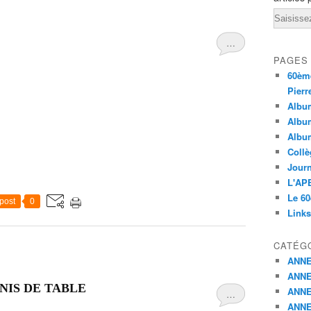
Email
…
PAGES
60ème
Pierr
Album
Album
Albu
Collè
Journ
L'APE
Le 60
post
0
Links
CATÉG
ANNE
ANNE
NNIS DE TABLE
ANNE
…
ANNE