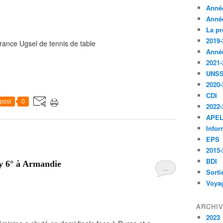
Anné
Anné
La pr
2019-
ance Ugsel de tennis de table
Anné
2021-
UNS
2020-
CDI
post
0
2022-
APE
Infor
EPS
2015-
BDI
y 6° à Armandie
…
Sorti
Voyag
ARCHI
2023