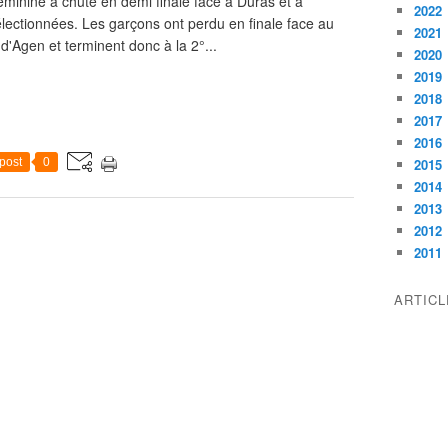
féminine a chuté en demi finale face à Duras et a
2022
électionnées. Les garçons ont perdu en finale face au
2021
'Agen et terminent donc à la 2°...
2020
2019
2018
2017
2016
post
0
2015
2014
2013
2012
2011
ARTIC