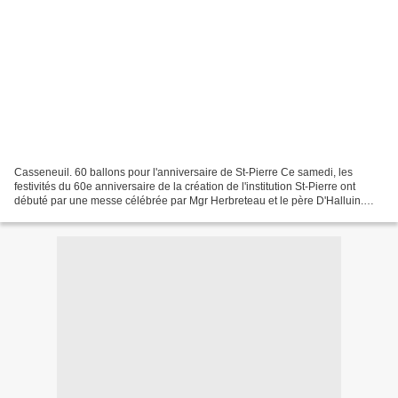
Casseneuil. 60 ballons pour l'anniversaire de St-Pierre Ce samedi, les
festivités du 60e anniversaire de la création de l'institution St-Pierre ont
débuté par une messe célébrée par Mgr Herbreteau et le père D'Halluin.
Puis tout le monde s'est rendu sur...