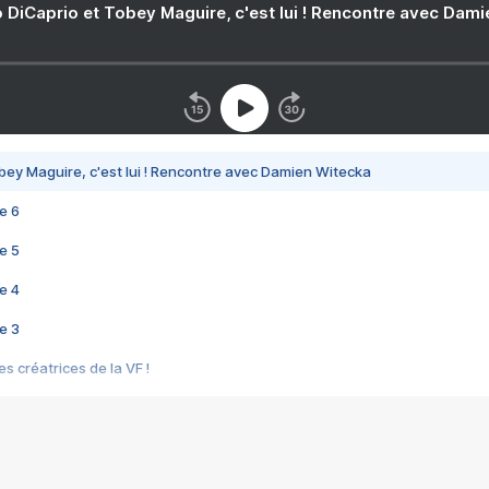
 DiCaprio et Tobey Maguire, c'est lui ! Rencontre avec Dam
bey Maguire, c'est lui ! Rencontre avec Damien Witecka
e 6
e 5
e 4
e 3
s créatrices de la VF !
e 2
e 1
e Mektoub My Love arrive enfin ! Rencontre avec Shaïn Boumedine et Sal