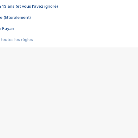
 a 13 ans (et vous l'avez ignoré)
e (littéralement)
im Rayan
 toutes les règles
s les jeux vidéo
us choquant de Rockstar ? - Le scandale BULLY
e plus moche de Steam
du RÊVE tourne au CAUCHEMAR
pendant 8 heures
it… à tort
umiliés par un jeu vidéo
ire - Final Fantasy 8