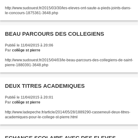
http://www.sudouest.fr/2015/03/30/les-eleves-ont-saute-a-pieds-joints-dans-
le-concours-1875361-3648.php
BEAU PARCOURS DES COLLEGIENS
Publié le 11/04/2015 à 20:06
Par
collège st pierre
http://www.sudouest.fr/2015/04/03/le-beau-parcours-des-collegiens-de-saint-
pierre-1880391-3648.php
DEUX TITRES ACADEMIQUES
Publié le 11/04/2015 à 20:01
Par
collège st pierre
http://www.ladepeche.fr/article/2014/05/28/1889290-casseneuil-deux-titres-
academiques-pour-le-college-st-pierre.html