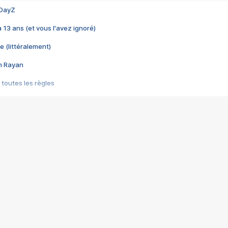
 DayZ
 a 13 ans (et vous l'avez ignoré)
e (littéralement)
im Rayan
 toutes les règles
s les jeux vidéo
us choquant de Rockstar ? - Le scandale BULLY
e plus moche de Steam
du RÊVE tourne au CAUCHEMAR
pendant 8 heures
it… à tort
umiliés par un jeu vidéo