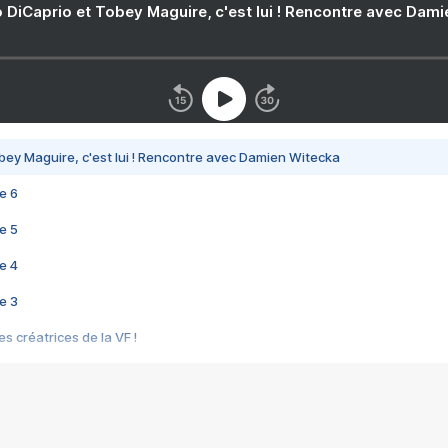
 DiCaprio et Tobey Maguire, c'est lui ! Rencontre avec Dam
bey Maguire, c'est lui ! Rencontre avec Damien Witecka
e 6
e 5
e 4
e 3
s créatrices de la VF !
e 2
e 1
e Mektoub My Love arrive enfin ! Rencontre avec Shaïn Boumedine et Sal