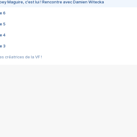
bey Maguire, c'est lui ! Rencontre avec Damien Witecka
e 6
e 5
e 4
e 3
s créatrices de la VF !
e 2
e 1
e Mektoub My Love arrive enfin ! Rencontre avec Shaïn Boumedine et Sal
i : après Toni en famille
elle réalise le bouleversant Dites lui que je l'aime
ais ! Rencontre autour de Vie privée de Rebecca Zlotowski
 de Marguerite, Grave... Rencontre avec Ella Rumpf